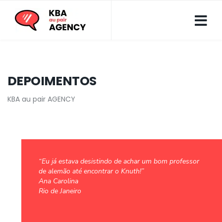
DEPOIMENTOS
KBA au pair AGENCY
“Eu já estava desistindo de achar um bom professor
de alemão até encontrar o Knuth!”
Ana Carolina
Rio de Janeiro