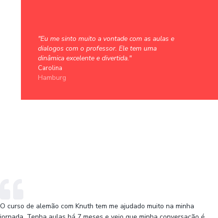
"Eu me sinto muito a vontade com as aulas e
dialogos com o professor. Ele tem uma
dinâmica excelente e divertida."
Carolina
Hamburg
O curso de alemão com Knuth tem me ajudado muito na minha
jornada. Tenha aulas há 7 meses e vejo que minha conversação é