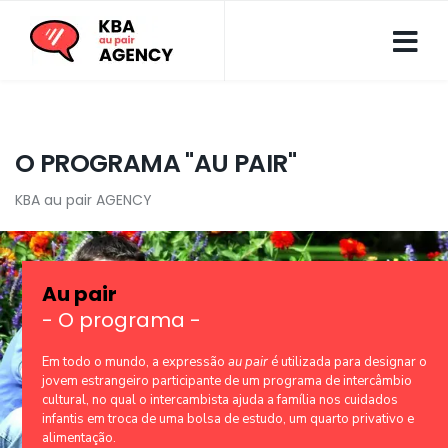
O PROGRAMA "AU PAIR"
KBA au pair AGENCY
Au pair
- O programa -
Em todo o mundo, a expressão
au pair
é utilizada para designar o
jovem estrangeiro participante de um programa de intercâmbio
cultural, no qual o intercambista ajuda a família nos cuidados
infantis em troca de uma bolsa de estudo, um quarto privativo e
alimentação.