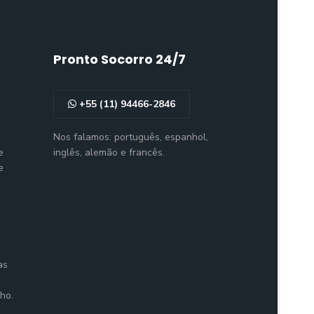
Pronto Socorro 24/7
+55 (11) 94466-2846
Nos falamos: português, espanhol,
e
inglês, alemão e francês.
e
as
ho.