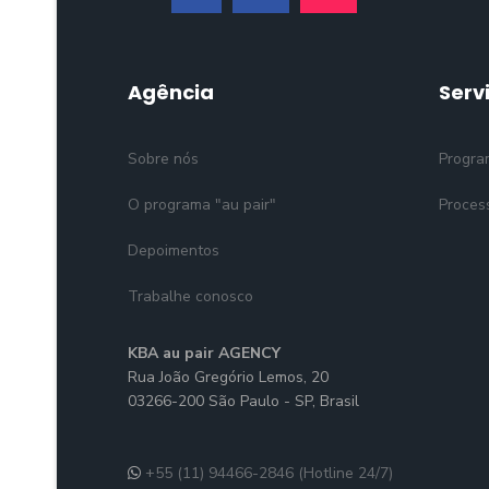
Agência
Serv
Sobre nós
Progra
O programa "au pair"
Proces
Depoimentos
Trabalhe conosco
KBA au pair AGENCY
Rua João Gregório Lemos, 20
03266-200 São Paulo - SP, Brasil
+55 (11) 94466-2846 (Hotline 24/7)