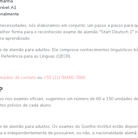
lemanha
nível A1
ionalmente
necessidades, nós elaboramos em conjunto, um passo a passo para que
melhor forma para o reconhecido exame de alemão "Start Deutsch 1" no
ra aprendizado.
 de alemão para adultos. Ele comprova conhecimentos linguísticos bás
 Referência para as Línguas (QECR).
mulário de contato
ou
+55 (11) 94466-2846
?
cesso nos exames oficiais, sugerimos um número de 60 a 150 unidades d
os prévios de cada aluno.
e de alemão para adultos. Os exames do Goethe-Institut estão dispon
a e independentemente de possuírem, ou não, a nacionalidade alemã. 